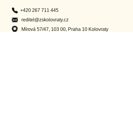
+420 267 711 445
reditel@zskolovraty.cz
Mírová 57/47, 103 00, Praha 10 Kolovraty
Po – Pá (8:00 – 16:00)
Důležité odkazy
Classroom
Ochrana osobních údajů
Bakaláři
Příhlášení do webu
Dotační projekty
Ostatní projekty