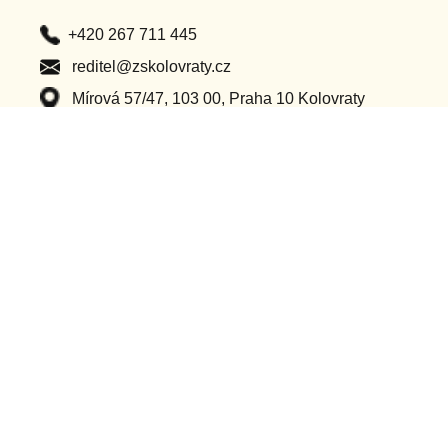
+420 267 711 445
reditel@zskolovraty.cz
Mírová 57/47, 103 00, Praha 10 Kolovraty
Po – Pá (8:00 – 16:00)
Důležité odkazy
Classroom
Ochrana osobních údajů
Bakaláři
Příhlášení do webu
Dotační projekty
Ostatní projekty