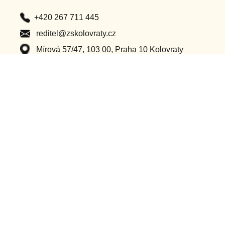
+420 267 711 445
reditel@zskolovraty.cz
Mírová 57/47, 103 00, Praha 10 Kolovraty
Po – Pá (8:00 – 16:00)
Důležité odkazy
Classroom
Ochrana osobních údajů
Bakaláři
Příhlášení do webu
Dotační projekty
Ostatní projekty