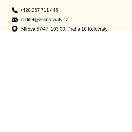
+420 267 711 445
reditel@zskolovraty.cz
Mírová 57/47, 103 00, Praha 10 Kolovraty
Po – Pá (8:00 – 16:00)
Důležité odkazy
Classroom
Ochrana osobních údajů
Bakaláři
Příhlášení do webu
Dotační projekty
Ostatní projekty