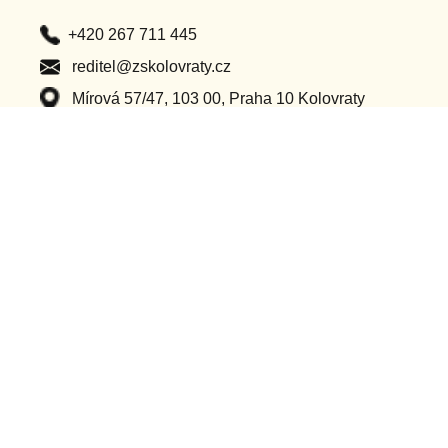
+420 267 711 445
reditel@zskolovraty.cz
Mírová 57/47, 103 00, Praha 10 Kolovraty
Po – Pá (8:00 – 16:00)
Důležité odkazy
Classroom
Ochrana osobních údajů
Bakaláři
Příhlášení do webu
Dotační projekty
Ostatní projekty