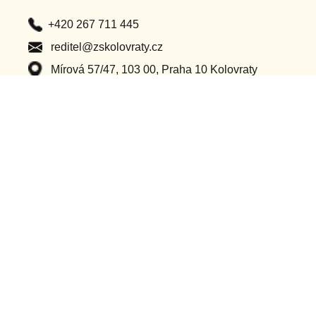
+420 267 711 445
reditel@zskolovraty.cz
Mírová 57/47, 103 00, Praha 10 Kolovraty
Po – Pá (8:00 – 16:00)
Důležité odkazy
Classroom
Ochrana osobních údajů
Bakaláři
Příhlášení do webu
Dotační projekty
Ostatní projekty