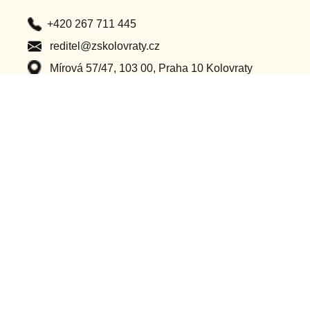
+420 267 711 445
reditel@zskolovraty.cz
Mírová 57/47, 103 00, Praha 10 Kolovraty
Po – Pá (8:00 – 16:00)
Důležité odkazy
Classroom
Ochrana osobních údajů
Bakaláři
Příhlášení do webu
Dotační projekty
Ostatní projekty