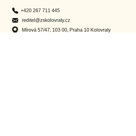
+420 267 711 445
reditel@zskolovraty.cz
Mírová 57/47, 103 00, Praha 10 Kolovraty
Po – Pá (8:00 – 16:00)
Důležité odkazy
Classroom
Ochrana osobních údajů
Bakaláři
Příhlášení do webu
Dotační projekty
Ostatní projekty