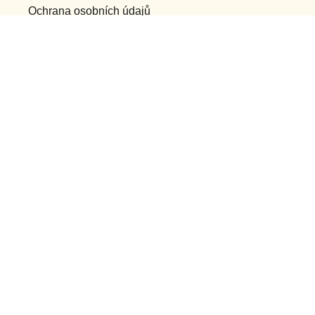
Ochrana osobních údajů
Bakaláři
Příhlášení do webu
Dotační projekty
Ostatní projekty