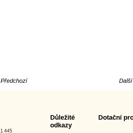
Předchozí
Dalš
Důležité
Dotační pr
odkazy
11 445