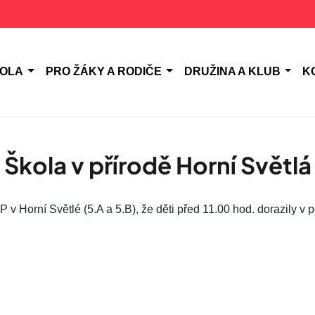
KOLA
PRO ŽÁKY A RODIČE
DRUŽINA A KLUB
K
Škola v přírodě Horní Světlá
v Horní Světlé (5.A a 5.B), že děti před 11.00 hod. dorazily v 