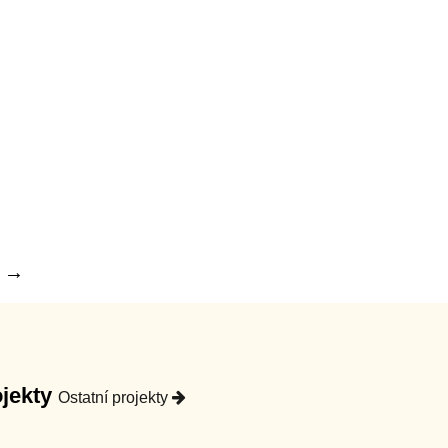
í →
ojekty
Ostatní projekty