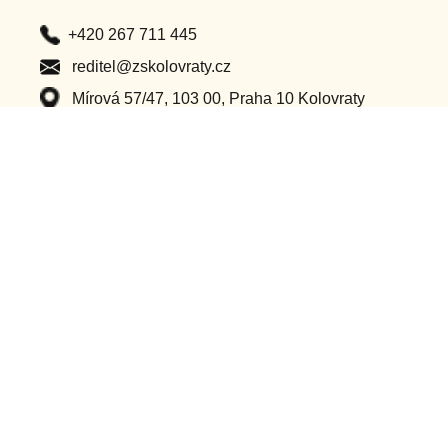
+420 267 711 445
reditel@zskolovraty.cz
Mírová 57/47, 103 00, Praha 10 Kolovraty
Po – Pá (8:00 – 16:00)
Důležité odkazy
Classroom
Ochrana osobních údajů
Bakaláři
Příhlášení do webu
Dotační projekty
Ostatní projekty